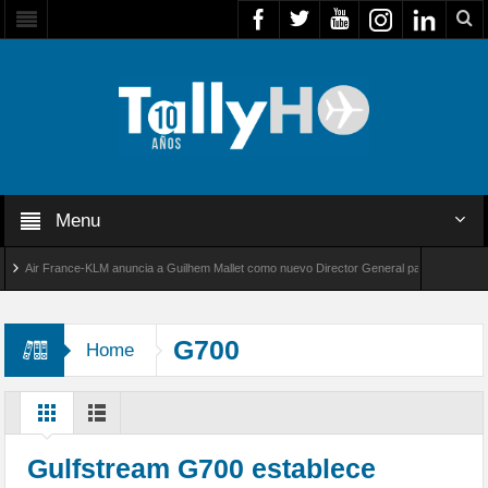
Menu
Air France-KLM anuncia a Guilhem Mallet como nuevo Director General para América Latina
al 8000 de Bombardier establece un nuevo récord de velocidad entre Los Ángeles y Farnbo
G700
Home
Gulfstream G700 establece