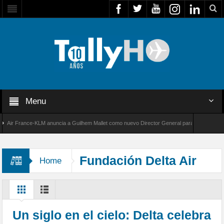
Menu
r France-KLM anuncia a Guilhem Mallet como nuevo Director General para América Latina
 8000 de Bombardier establece un nuevo récord de velocidad entre Los Ángeles y Farnboro
Fundación Delta Air
Home
Lines
Un siglo en el cielo: Delta celebra