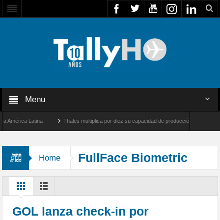
Menu
mérica Latina
Thales multiplica por diez su capacidad de producción de radares en B
 Ángeles y Farnborough, Reino Unido
Airbus U030 Flexrotor inicia sus operaciones 
FullFace Biometric
Home
Solutions
GOL lanza check-in por