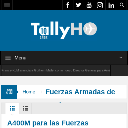
Menu
nce-KLM anuncia a Guilhem Mallet como nuevo Director General para América Latina
0 de Bombardier establece un nuevo récord de velocidad entre Los Ángeles y Farnborough, 
Fuerzas Armadas de
Home
Luxemburgo y Bélgica
A400M para las Fuerzas