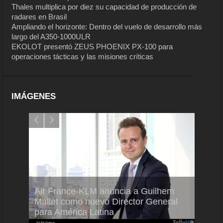
Thales multiplica por diez su capacidad de producción de
radares en Brasil
Ampliando el horizonte: Dentro del vuelo de desarrollo más
largo del A350-1000ULR
EKOLOT presentó ZEUS PHOENIX PX-100 para
operaciones tácticas y las misiones críticas
IMÁGENES
Air France-KLM anuncia a Guilhem
Thale
ra del
Mallet como nuevo Director General
capac
para América Latina
en Br