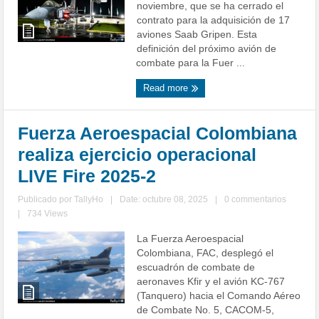
noviembre, que se ha cerrado el
contrato para la adquisición de 17
aviones Saab Gripen. Esta
definición del próximo avión de
combate para la Fuer ...
Read more
Fuerza Aeroespacial Colombiana
realiza ejercicio operacional
LIVE Fire 2025-2
Publicado por
TallyHo
|
Date: octubre 08, 2025
|
0 commentarios
|
734 Views
La Fuerza Aeroespacial
Colombiana, FAC, desplegó el
escuadrón de combate de
aeronaves Kfir y el avión KC-767
(Tanquero) hacia el Comando Aéreo
de Combate No. 5, CACOM-5,