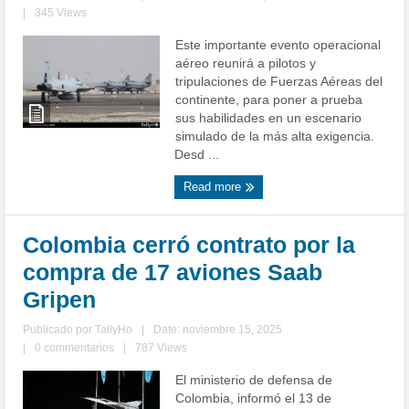
|
345 Views
Este importante evento operacional
aéreo reunirá a pilotos y
tripulaciones de Fuerzas Aéreas del
continente, para poner a prueba
sus habilidades en un escenario
simulado de la más alta exigencia.
Desd ...
Read more
Colombia cerró contrato por la
compra de 17 aviones Saab
Gripen
Publicado por
TallyHo
|
Date: noviembre 15, 2025
|
0 commentarios
|
787 Views
El ministerio de defensa de
Colombia, informó el 13 de