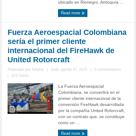
ubicado en Rionegro, Antioquía ...
Read more
Fuerza Aeroespacial Colombiana
sería el primer cliente
internacional del FireHawk de
United Rotorcraft
Publicado por
TallyHo
|
Date: agosto 07, 2025
|
0 commentarios
|
821 Views
La Fuerza Aeroespacial
Colombiana, se convertirá en el
primer cliente internacional de la
conversión FireHawk desarrollada
por la compañía United Rotorcraft,
con un contrato que, se constituye
como un ...
Read more