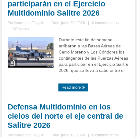
participarán en el Ejercicio
Multidominio Salitre 2026
Publicado por
TallyHo
|
Date: junio 30, 2026
|
0 commentarios
|
357 Views
Durante este fin de semana
arribaron a las Bases Aéreas de
Cerro Moreno y Los Cóndores los
contingentes de las Fuerzas Aéreas
para participar en el Ejercicio Salitre
2026, que se lleva a cabo entre el
...
Read more
Defensa Multidominio en los
cielos del norte el eje central de
Salitre 2026
Publicado por
TallyHo
|
Date: junio 19, 2026
|
0 commentarios