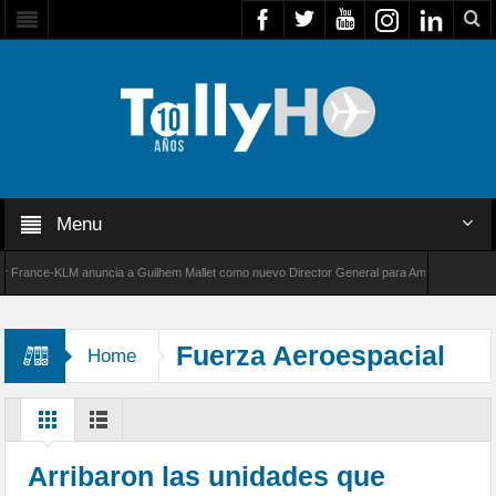
Menu
nce-KLM anuncia a Guilhem Mallet como nuevo Director General para América Latina
 de Bombardier establece un nuevo récord de velocidad entre Los Ángeles y Farnborough, R
Fuerza Aeroespacial
Home
Colombiana
Arribaron las unidades que