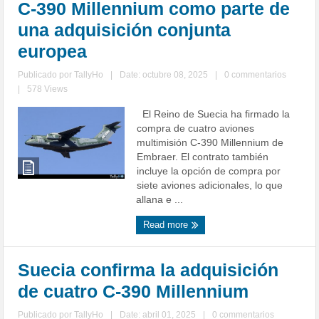
C-390 Millennium como parte de
una adquisición conjunta
europea
Publicado por
TallyHo
|
Date: octubre 08, 2025
|
0 commentarios
|
578 Views
El Reino de Suecia ha firmado la
compra de cuatro aviones
multimisión C-390 Millennium de
Embraer. El contrato también
incluye la opción de compra por
siete aviones adicionales, lo que
allana e ...
Read more
Suecia confirma la adquisición
de cuatro C-390 Millennium
Publicado por
TallyHo
|
Date: abril 01, 2025
|
0 commentarios