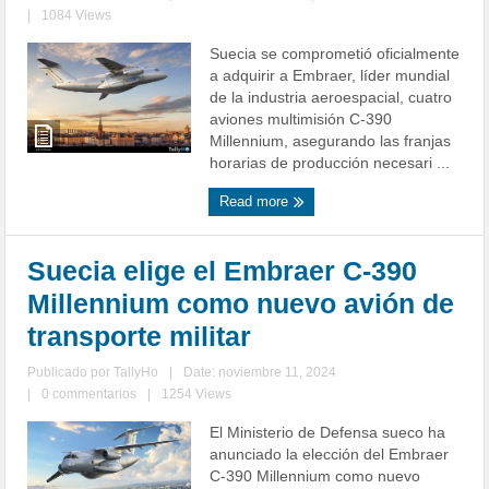
|
1084 Views
Suecia se comprometió oficialmente
a adquirir a Embraer, líder mundial
de la industria aeroespacial, cuatro
aviones multimisión C-390
Millennium, asegurando las franjas
horarias de producción necesari ...
Read more
Suecia elige el Embraer C-390
Millennium como nuevo avión de
transporte militar
Publicado por
TallyHo
|
Date: noviembre 11, 2024
|
0 commentarios
|
1254 Views
El Ministerio de Defensa sueco ha
anunciado la elección del Embraer
C-390 Millennium como nuevo