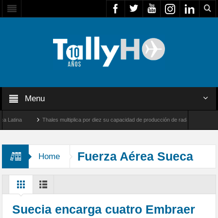
Menu
ina
Thales multiplica por diez su capacidad de producción de radares en Brasil
 Farnborough, Reino Unido
Airbus U030 Flexrotor inicia sus operaciones con la Age
Fuerza Aérea Sueca
Home
Suecia encarga cuatro Embraer