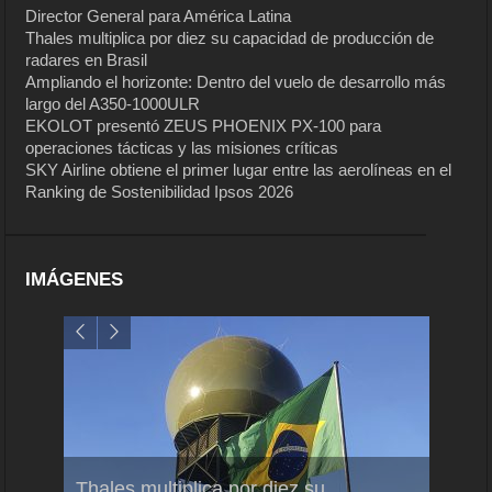
Director General para América Latina
Thales multiplica por diez su capacidad de producción de
radares en Brasil
Ampliando el horizonte: Dentro del vuelo de desarrollo más
largo del A350-1000ULR
EKOLOT presentó ZEUS PHOENIX PX-100 para
operaciones tácticas y las misiones críticas
SKY Airline obtiene el primer lugar entre las aerolíneas en el
Ranking de Sostenibilidad Ipsos 2026
IMÁGENES
em
Thales multiplica por diez su
Ampli