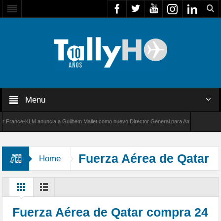
Menu
rance-KLM anuncia a Guilhem Mallet como nuevo Director General para América Latina
00 de Bombardier establece un nuevo récord de velocidad entre Los Ángeles y Farnborough
Fuerza Aérea de Qatar
Home
Fuerza Aérea de Qatar compra 24