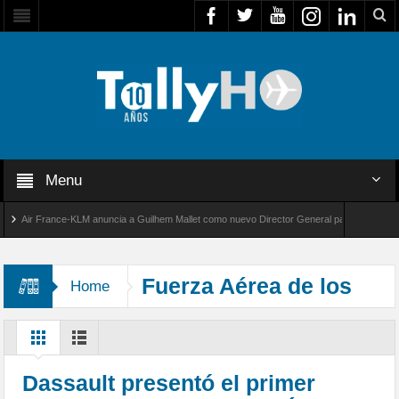
Menu
Air France-KLM anuncia a Guilhem Mallet como nuevo Director General para América Latina
al 8000 de Bombardier establece un nuevo récord de velocidad entre Los Ángeles y Farnbo
Fuerza Aérea de los
Home
EAU
Dassault presentó el primer