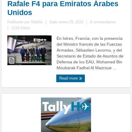
Rafale F4 para Emiratos Árabes
Unidos
Publicado por
TallyHo
|
Date: enero 29, 2025
|
0 commentarios
|
1219 Views
En Istres, Francia, con la presencia
del Ministro francés de las Fuerzas
Armadas, Sébastien Lecornu, y del
Secretario de Estado de Asuntos de
Defensa de los EAU, Mohamed Bin
Moubarak Fadhel Al Mazroue ...
Read more