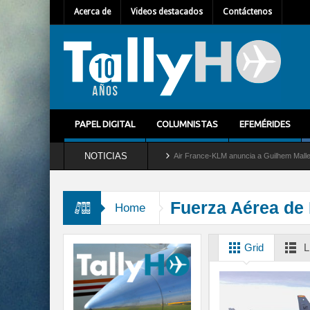
Acerca de
Videos destacados
Contáctenos
PAPEL DIGITAL
COLUMNISTAS
EFEMÉRIDES
NOTICIAS
ira del servicio al C-2 Greyhound
Air France-KLM anuncia a Guilhem Mallet como nu
Fuerza Aérea de 
Home
Grid
L