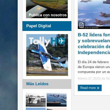
Papel Digital
B-52 lidera fo
y sobrevuelan
celebración d
Independenci
El día 24 de febrero 
de Europa vieron un
compuesta por un av
febrero 27, 2025
| by
Ta
Más Leídos
Read more