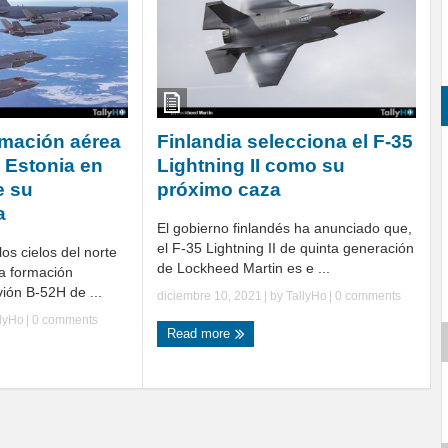
rmación aérea
Finlandia selecciona el F-35
 Estonia en
Lightning II como su
e su
próximo caza
a
El gobierno finlandés ha anunciado que,
el F-35 Lightning II de quinta generación
los cielos del norte
de Lockheed Martin es e ...
a formación
ión B-52H de ...
diciembre 10, 2021
| by
TallyHo
|
0 comments
llyHo
|
0 comments
Read more