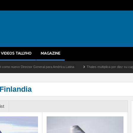
VIDEOS TALLYHO
MAGAZINE
evo Director General para América Latina
Thales multiplica por diez su capacidad d
Finlandia
ist