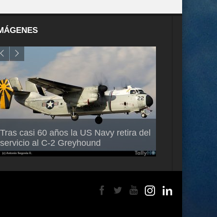
MÁGENES
Air France-KLM anuncia a Guilhem
Thales multipl
Tras casi 60 años la US Navy retira del
Mallet como nuevo Director General
capacidad de 
servicio al C-2 Greyhound
para América Latina
en Brasil