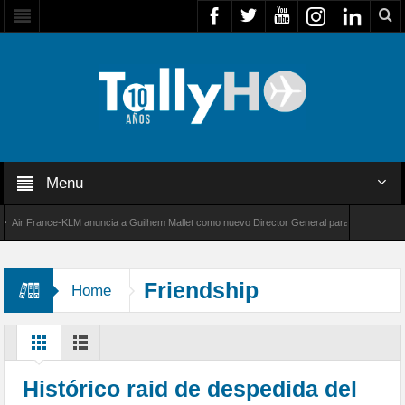
Menu
r France-KLM anuncia a Guilhem Mallet como nuevo Director General para América Latina
 8000 de Bombardier establece un nuevo récord de velocidad entre Los Ángeles y Farnboro
Friendship
Home
Histórico raid de despedida del