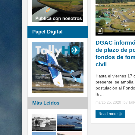
Papel Digital
DGAC informó
de plazo de p
fondos de fom
civil
Hasta el viernes 17 d
presente. se amplía 
postulación al Fond
la ...
Más Leídos
marzo 25, 2020
| by
Tal
Read more