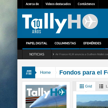
Acerca de
Videos destacados
Contáctenos
PAPEL DIGITAL
COLUMNISTAS
EFEMÉRIDES
NOTICIAS
del servicio al C-2 Greyhound
Air France-KLM anuncia a Guilhem Mallet como nuevo 
Fondos para el F
Home
Grid
L