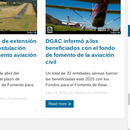
 de extensión
DGAC informó a los
ostulación
beneficiados con el fondo
ento aviación
de fomento de la aviación
civil
e abril del
Un total de 32 entidades aéreas fueron
el plazo de
las beneficiadas este 2015 con los
o de Fomento para
Fondos para el Fomento de Aviac ...
julio 14, 2015
| by
TallyHo
|
0 comments
lyHo
|
0 comments
Read more