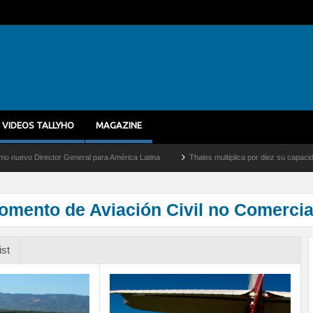
VIDEOS TALLYHO
MAGAZINE
Director General para América Latina
Thales multiplica por diez su capacidad de pr
omento de Aviación Civil no Comercia
ist