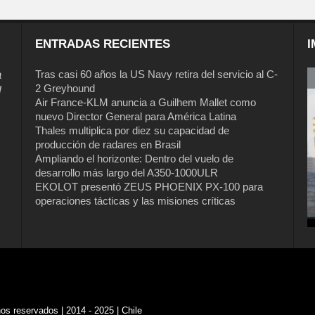
ENTRADAS RECIENTES
I
a
Tras casi 60 años la US Navy retira del servicio al C-
2 Greyhound
l
Air France-KLM anuncia a Guilhem Mallet como
nuevo Director General para América Latina
Thales multiplica por diez su capacidad de
producción de radares en Brasil
Ampliando el horizonte: Dentro del vuelo de
desarrollo más largo del A350-1000ULR
EKOLOT presentó ZEUS PHOENIX PX-100 para
Tras casi 60 años la US Navy retira del
operaciones tácticas y las misiones críticas
servicio al C-2 Greyhound
s reservados | 2014 - 2025 | Chile