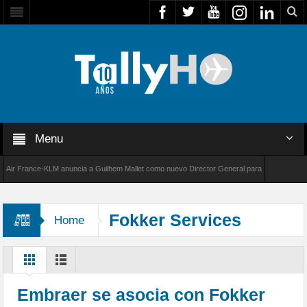
Menu
 France-KLM anuncia a Guilhem Mallet como nuevo Director General para América Latina
8000 de Bombardier establece un nuevo récord de velocidad entre Los Ángeles y Farnborou
Fokker Services
Home
Embraer se asocia con Fokker