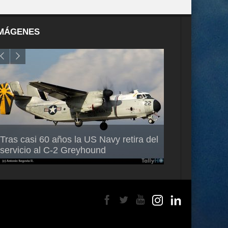
MÁGENES
Air France-KLM anuncia a Guilhem
Thales multipl
Tras casi 60 años la US Navy retira del
Mallet como nuevo Director General
capacidad de 
servicio al C-2 Greyhound
para América Latina
en Brasil