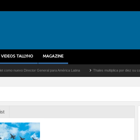
VIDEOS TALLYHO
MAGAZINE
nuevo Director General para América Latina
Thales multiplica por diez su capacidad
ist