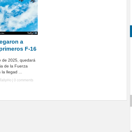
legaron a
 primeros F-16
re de 2025, quedará
ia de la Fuerza
la llegad ...
TallyHo
|
0 comments