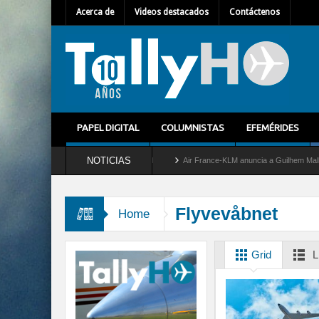
Acerca de
Videos destacados
Contáctenos
PAPEL DIGITAL
COLUMNISTAS
EFEMÉRIDES
NOTICIAS
etira del servicio al C-2 Greyhound
Air France-KLM anuncia a Guilhem Mallet como 
Flyvevåbnet
Home
Grid
L