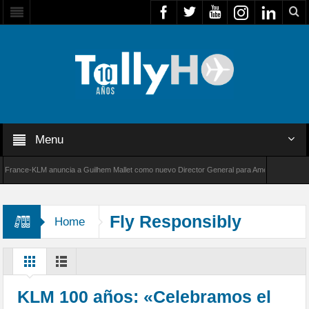
Menu
ance-KLM anuncia a Guilhem Mallet como nuevo Director General para América Latina
0 de Bombardier establece un nuevo récord de velocidad entre Los Ángeles y Farnborough,
Fly Responsibly
Home
KLM 100 años: «Celebramos el