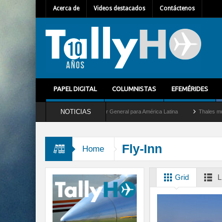
Acerca de
Videos destacados
Contáctenos
PAPEL DIGITAL
COLUMNISTAS
EFEMÉRIDES
NOTICIAS
Guilhem Mallet como nuevo Director General para América Latina
Thales multiplica 
Fly-Inn
Home
Grid
L