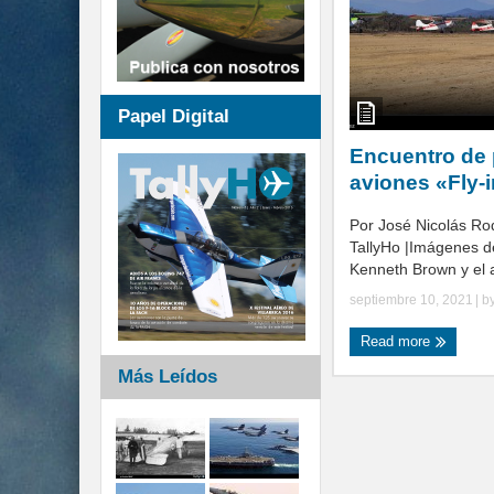
Papel Digital
Encuentro de 
aviones «Fly-
Por José Nicolás Ro
TallyHo |Imágenes d
Kenneth Brown y el a
septiembre 10, 2021
| b
Read more
Más Leídos