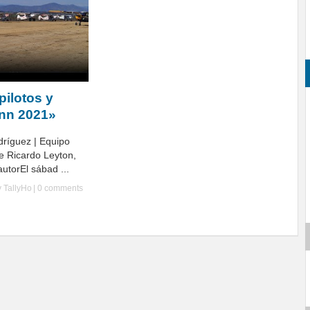
pilotos y
inn 2021»
dríguez | Equipo
e Ricardo Leyton,
utorEl sábad ...
y
TallyHo
|
0 comments