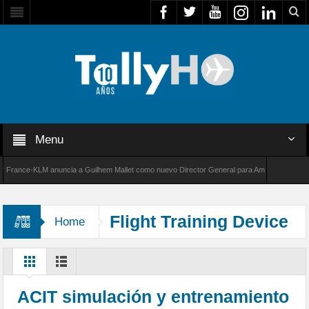
Menu
ance-KLM anuncia a Guilhem Mallet como nuevo Director General para América Latina
0 de Bombardier establece un nuevo récord de velocidad entre Los Ángeles y Farnborough,
Flight Training Device
Home
ACIT simulación y entrenamiento