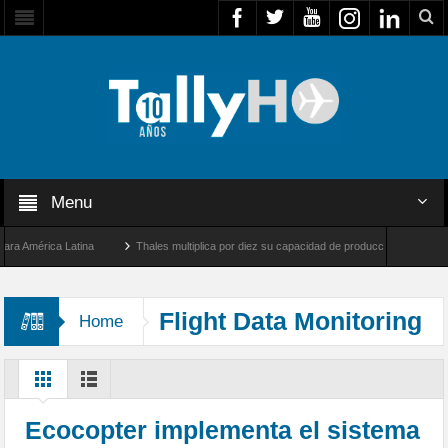
Menu
América Latina
Thales multiplica por diez su capacidad de producción de radares en 
s Ángeles y Farnborough, Reino Unido
Airbus U030 Flexrotor inicia sus operaciones
Flight Data Monitoring
Home
Ecocopter implementa el sistema