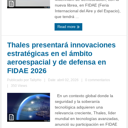
nueva librea, en FIDAE (Feria
Internacional del Aire y del Espacio),
que tendrá ...
Read more
Thales presentará innovaciones
estratégicas en el ámbito
aeroespacial y de defensa en
FIDAE 2026
Publicado por
TallyHo
|
Date: abril 02, 2026
|
0 commentarios
|
350 Views
En un contexto global donde la
seguridad y la soberanía
tecnológica adquieren una
relevancia creciente, Thales, líder
mundial en tecnologías avanzadas,
anunció su participación en FIDAE