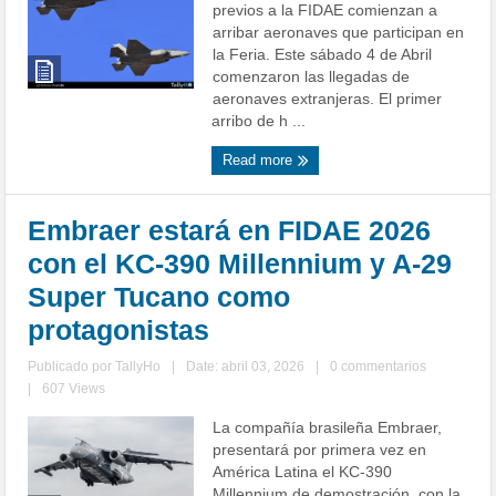
previos a la FIDAE comienzan a
arribar aeronaves que participan en
la Feria. Este sábado 4 de Abril
comenzaron las llegadas de
aeronaves extranjeras. El primer
arribo de h ...
Read more
Embraer estará en FIDAE 2026
con el KC-390 Millennium y A-29
Super Tucano como
protagonistas
Publicado por
TallyHo
|
Date: abril 03, 2026
|
0 commentarios
|
607 Views
La compañía brasileña Embraer,
presentará por primera vez en
América Latina el KC-390
Millennium de demostración, con la