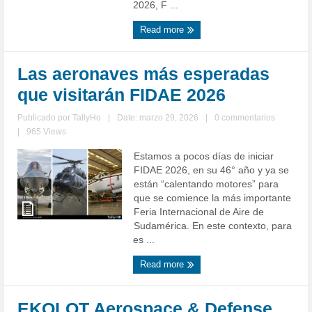
2026, F ...
Read more
Las aeronaves más esperadas
que visitarán FIDAE 2026
Publicado por
TallyHo
|
Date: marzo 29, 2026
|
0 commentarios
|
965 Views
Estamos a pocos días de iniciar
FIDAE 2026, en su 46° año y ya se
están “calentando motores” para
que se comience la más importante
Feria Internacional de Aire de
Sudamérica. En este contexto, para
es ...
Read more
EKOLOT Aerospace & Defense