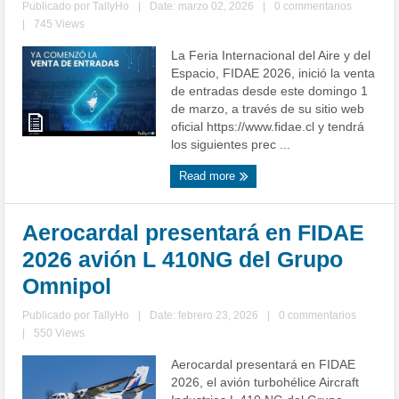
Publicado por
TallyHo
|
Date: marzo 02, 2026
|
0 commentarios
|
745 Views
La Feria Internacional del Aire y del
Espacio, FIDAE 2026, inició la venta
de entradas desde este domingo 1
de marzo, a través de su sitio web
oficial https://www.fidae.cl y tendrá
los siguientes prec ...
Read more
Aerocardal presentará en FIDAE
2026 avión L 410NG del Grupo
Omnipol
Publicado por
TallyHo
|
Date: febrero 23, 2026
|
0 commentarios
|
550 Views
Aerocardal presentará en FIDAE
2026, el avión turbohélice Aircraft