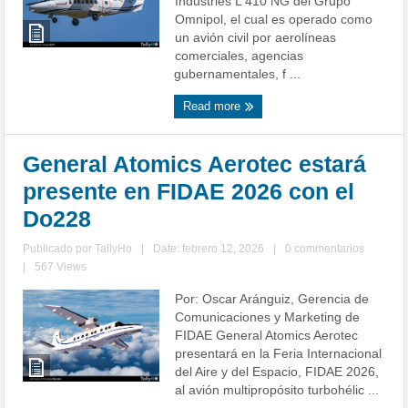
Industries L 410 NG del Grupo
Omnipol, el cual es operado como
un avión civil por aerolíneas
comerciales, agencias
gubernamentales, f ...
Read more
General Atomics Aerotec estará
presente en FIDAE 2026 con el
Do228
Publicado por
TallyHo
|
Date: febrero 12, 2026
|
0 commentarios
|
567 Views
Por: Oscar Aránguiz, Gerencia de
Comunicaciones y Marketing de
FIDAE General Atomics Aerotec
presentará en la Feria Internacional
del Aire y del Espacio, FIDAE 2026,
al avión multipropósito turbohélic ...