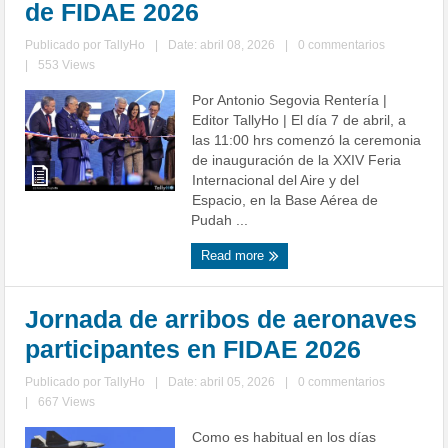
de FIDAE 2026
Publicado por
TallyHo
|
Date: abril 08, 2026
|
0 commentarios
|
553 Views
Por Antonio Segovia Rentería |
Editor TallyHo | El día 7 de abril, a
las 11:00 hrs comenzó la ceremonia
de inauguración de la XXIV Feria
Internacional del Aire y del
Espacio, en la Base Aérea de
Pudah ...
Read more
Jornada de arribos de aeronaves
participantes en FIDAE 2026
Publicado por
TallyHo
|
Date: abril 05, 2026
|
0 commentarios
|
667 Views
Como es habitual en los días