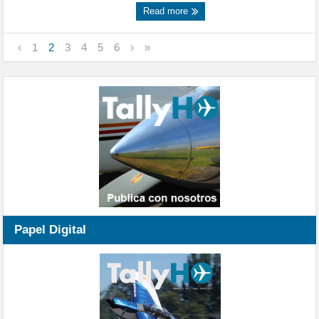
Read more
‹
1
2
3
4
5
6
›
»
Papel Digital