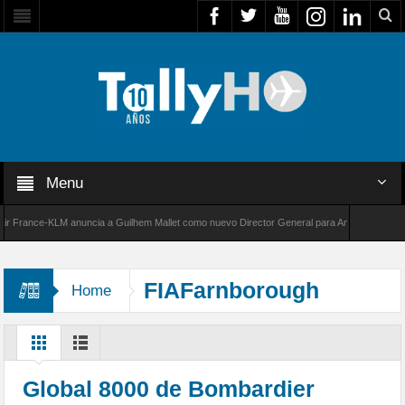
Menu
rance-KLM anuncia a Guilhem Mallet como nuevo Director General para América Latina
00 de Bombardier establece un nuevo récord de velocidad entre Los Ángeles y Farnborough
FIAFarnborough
Home
Global 8000 de Bombardier