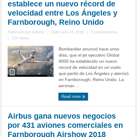
establece un nuevo récord de
velocidad entre Los Ángeles y
Farnborough, Reino Unido
Publicado por
TallyHo
|
Date: julio 24, 2026
|
0 commentarios
|
225 Views
Bombardier anunció hace unos
días, que el jet ejecutivo Global
8000 ha establecido un nuevo
récord de velocidad en un vuelo
que partió de Los Ángeles y aterrizó
en Farnborough, Reino Unido. La
aeronav ...
Read more
Airbus gana nuevos negocios
por 431 aviones comerciales en
Farnborough Airshow 2018