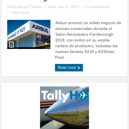
Publicado por
TallyHo
|
Date: julio 23, 2018
|
0 commentarios
|
1960 Views
Airbus anunció un sólido negocio de
aviones comerciales durante el
Salón Aeronáutico Farnborough
2018, con éxitos en su amplia
cartera de productos, incluidas las
nuevas familias A220 y A330neo.
Previ ...
Read more