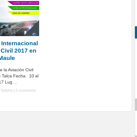
 Internacional
 Civil 2017 en
 Maule
e la Aviación Civil
 Talca Fecha: 10 al
7 Lug ...
y
TallyHo
|
0 comments