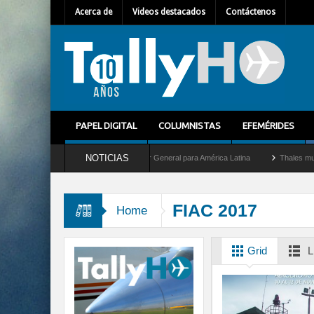
Acerca de
Videos destacados
Contáctenos
PAPEL DIGITAL
COLUMNISTAS
EFEMÉRIDES
NOTICIAS
Guilhem Mallet como nuevo Director General para América Latina
Thales multiplica 
FIAC 2017
Home
Grid
L