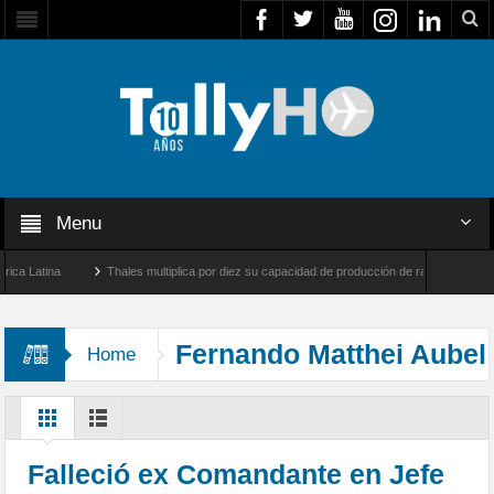
Menu
Latina
Thales multiplica por diez su capacidad de producción de radares en Brasil
s y Farnborough, Reino Unido
Airbus U030 Flexrotor inicia sus operaciones con la 
Fernando Matthei Aubel
Home
Falleció ex Comandante en Jefe