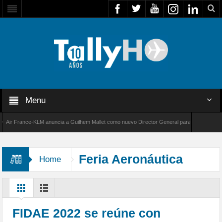
Menu
r France-KLM anuncia a Guilhem Mallet como nuevo Director General para América Latina
 8000 de Bombardier establece un nuevo récord de velocidad entre Los Ángeles y Farnboro
Feria Aeronáutica
Home
FIDAE 2022 se reúne con