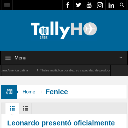
Menu
 América Latina
Thales multiplica por diez su capacidad de producción de radares en
os Ángeles y Farnborough, Reino Unido
Airbus U030 Flexrotor inicia sus operacione
Fenice
Home
Leonardo presentó oficialmente