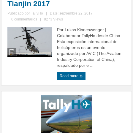
Tianjin 2017
Publicado por
TallyHo
|
Date: septiembre 22, 2017
|
0 commentarios
|
8273 Views
Por Lukas Kinneswenger |
Colaborador TallyHo desde China |
Esta exposición internacional de
helicópteros es un evento
organizado por AVIC (The Aviation
Industry Corporation of China),
respaldado por e ...
Read more