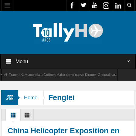
Menu
r France-KLM anuncia a Guilhem Mallet como nuevo Director General para América Latina
 8000 de Bombardier establece un nuevo récord de velocidad entre Los Ángeles y Farnboro
Fenglei
Home
China Helicopter Exposition en