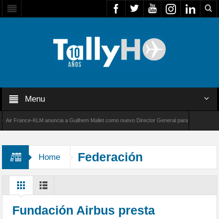
Menu
r France-KLM anuncia a Guilhem Mallet como nuevo Director General para América Latina
 8000 de Bombardier establece un nuevo récord de velocidad entre Los Ángeles y Farnboro
Federación
Home
Internacional de la Cruz Roja
Fundación Airbus presta