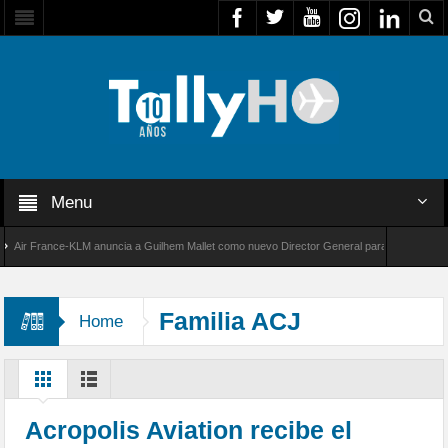
Menu
r France-KLM anuncia a Guilhem Mallet como nuevo Director General para América Latina
 8000 de Bombardier establece un nuevo récord de velocidad entre Los Ángeles y Farnboro
Familia ACJ
Home
Acropolis Aviation recibe el