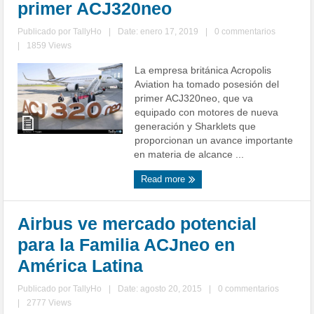
primer ACJ320neo
Publicado por
TallyHo
|
Date: enero 17, 2019
|
0 commentarios
|
1859 Views
La empresa británica Acropolis
Aviation ha tomado posesión del
primer ACJ320neo, que va
equipado con motores de nueva
generación y Sharklets que
proporcionan un avance importante
en materia de alcance ...
Read more
Airbus ve mercado potencial
para la Familia ACJneo en
América Latina
Publicado por
TallyHo
|
Date: agosto 20, 2015
|
0 commentarios
|
2777 Views