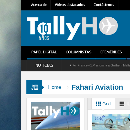
Acerca de
Videos destacados
Contáctenos
PAPEL DIGITAL
COLUMNISTAS
EFEMÉRIDES
NOTICIAS
tira del servicio al C-2 Greyhound
Air France-KLM anuncia a Guilhem Mallet como nu
Fahari Aviation
Home
Grid
L