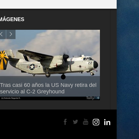
MÁGENES
Air France-KLM anuncia a Guilhem
Thales multipl
Tras casi 60 años la US Navy retira del
Mallet como nuevo Director General
capacidad de 
servicio al C-2 Greyhound
para América Latina
en Brasil