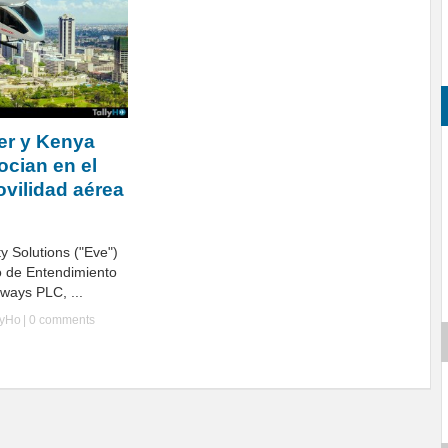
er y Kenya
ocian en el
ovilidad aérea
y Solutions ("Eve")
 de Entendimiento
ways PLC, ...
lyHo
|
0 comments