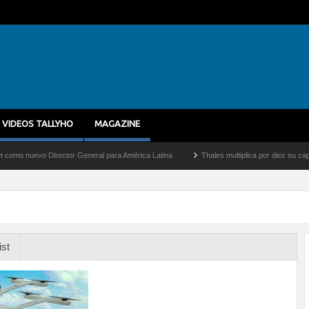
VIDEOS TALLYHO
MAGAZINE
evo Director General para América Latina
Thales multiplica por diez su capacidad d
ist