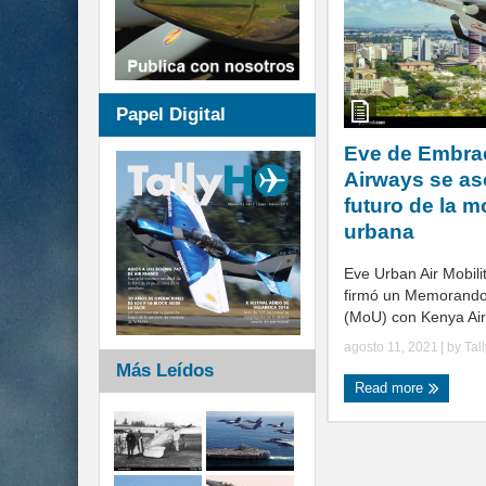
Papel Digital
Eve de Embra
Airways se as
futuro de la m
urbana
Eve Urban Air Mobilit
firmó un Memorando
(MoU) con Kenya Air
agosto 11, 2021
| by
Tal
Más Leídos
Read more