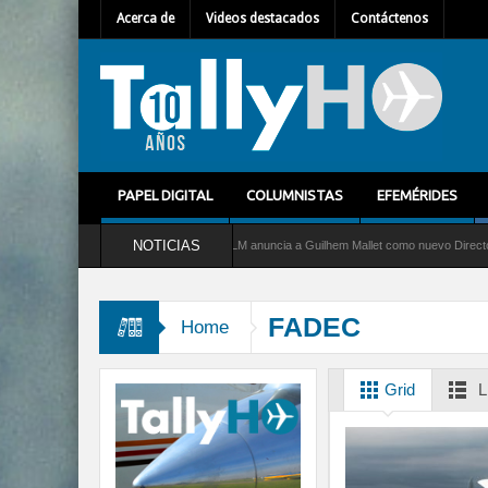
Acerca de
Videos destacados
Contáctenos
PAPEL DIGITAL
COLUMNISTAS
EFEMÉRIDES
NOTICIAS
Greyhound
Air France-KLM anuncia a Guilhem Mallet como nuevo Director General pa
 velocidad entre Los Ángeles y Farnborough, Reino Unido
FADEC
Home
Grid
L