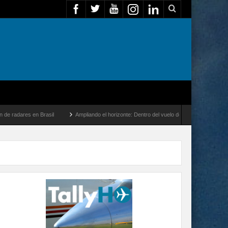
en Brasil
Ampliando el horizonte: Dentro del vuelo de desarrollo más largo del A350