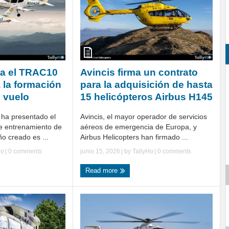
ta el TRAC10
Avincis firma un contrato
 la formación
para la adquisición de hasta
n vuelo
15 helicópteros Airbus H145
 ha presentado el
Avincis, el mayor operador de servicios
e entrenamiento de
aéreos de emergencia de Europa, y
o creado es ...
Airbus Helicopters han firmado ...
Ho
|
0 comments
junio 15, 2026
| by
TallyHo
|
0 comments
Read more