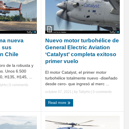
ma nueva
Nuevo motor turbohélice de
 sus
General Electric Aviation
n Chile
‘Catalyst’ completa exitoso
primer vuelo
ro de la robusta y
us. Unos 6.500
El motor Catalyst, el primer motor
, H135, H145, ...
turbohélice totalmente nuevo -diseñado
desde cero- que ingresó al merc ...
llyHo
|
0 comments
octubre 07, 2021
| by
TallyHo
|
0 comments
Read more