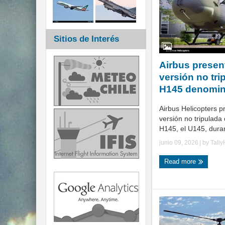
Sitios de Interés
Airbus present
versión no tri
H145 denomi
Airbus Helicopters p
versión no tripulada
H145, el U145, durant
junio 09, 2026
| by
Tall
Read more