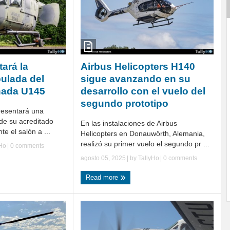
ará la
Airbus Helicopters H140
pulada del
sigue avanzando en su
nada U145
desarrollo con el vuelo del
segundo prototipo
resentará una
 de su acreditado
En las instalaciones de Airbus
e el salón a ...
Helicopters en Donauwörth, Alemania,
realizó su primer vuelo el segundo pr ...
yHo
|
0 comments
agosto 05, 2025
| by
TallyHo
|
0 comments
Read more