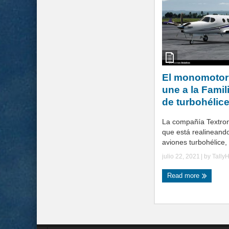
El monomotor 
une a la Famil
de turbohélic
La compañía Textron
que está realineando
aviones turbohélice,
julio 22, 2021
| by
Tally
Read more