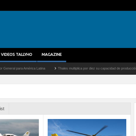
VIDEOS TALLYHO
MAGAZINE
ra América Latina
Thales multiplica por diez su capacidad de producción de radares 
ist