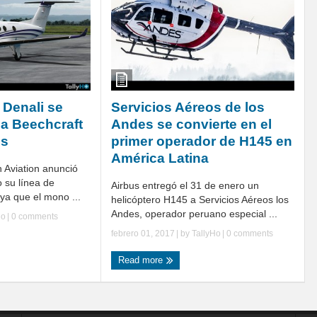
Denali se
Servicios Aéreos de los
ia Beechcraft
Andes se convierte en el
es
primer operador de H145 en
América Latina
 Aviation anunció
 su línea de
Airbus entregó el 31 de enero un
 ya que el mono ...
helicóptero H145 a Servicios Aéreos los
Andes, operador peruano especial ...
Ho
|
0 comments
febrero 01, 2017
| by
TallyHo
|
0 comments
Read more