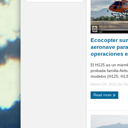
Ecocopter su
aeronave para
operaciones e
El H125 es un miemb
probada familia Airb
modelos (H125, H130
febrero 04, 2022
| by
Ta
Read more