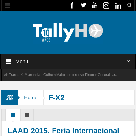
Menu
r France-KLM anuncia a Guilhem Mallet como nuevo Director General para América Latina
 8000 de Bombardier establece un nuevo récord de velocidad entre Los Ángeles y Farnboro
F-X2
Home
LAAD 2015, Feria Internacional