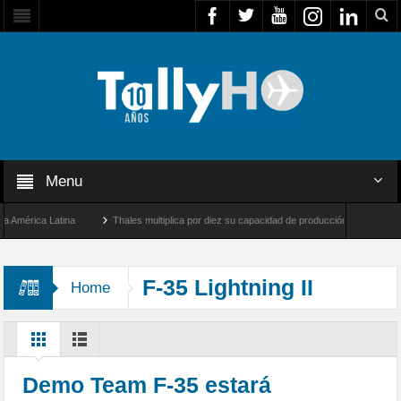
Menu
érica Latina
Thales multiplica por diez su capacidad de producción de radares en Br
Ángeles y Farnborough, Reino Unido
Airbus U030 Flexrotor inicia sus operaciones c
F-35 Lightning II
Home
Demo Team F-35 estará