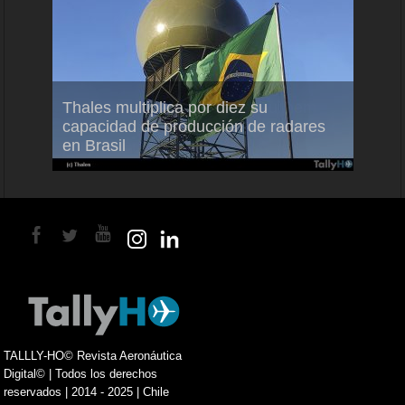
em
Thales multiplica por diez su
Ampli
ral
capacidad de producción de radares
vuelo
en Brasil
A350
TALLLY-HO© Revista Aeronáutica
Digital© | Todos los derechos
reservados | 2014 - 2025 | Chile