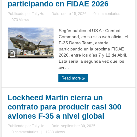
participando en FIDAE 2026
Publicado por
TallyHo
|
Date: enero 15, 2026
|
0 commentarios
|
973 Views
Según publicó el US Air Combat
Command, en su sitio web oficial, el
F-35 Demo Team, estaría
participando en la próxima FIDAE
2026, entre los días 7 y 12 de Abril.
Esta sería la segunda vez que los
avi ...
Read more
Lockheed Martin cierra un
contrato para producir casi 300
aviones F-35 a nivel global
Publicado por
TallyHo
|
Date: septiembre 30, 2025
|
0 commentarios
|
1288 Views