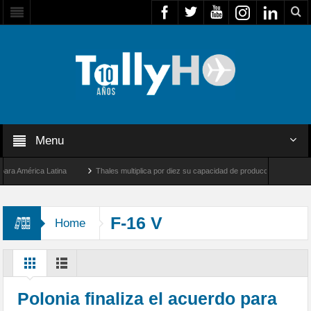
Menu
América Latina
Thales multiplica por diez su capacidad de producción de radares en 
s Ángeles y Farnborough, Reino Unido
Airbus U030 Flexrotor inicia sus operaciones
F-16 V
Home
Polonia finaliza el acuerdo para