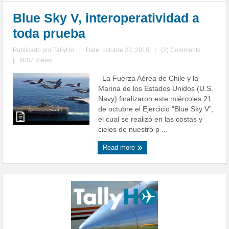
Blue Sky V, interoperatividad a
toda prueba
Publicado por
TallyHo
|
Date: octubre 22, 2015
|
(2) Comments
|
6007 Views
La Fuerza Aérea de Chile y la
Marina de los Estados Unidos (U.S.
Navy) finalizaron este miércoles 21
de octubre el Ejercicio “Blue Sky V”,
el cual se realizó en las costas y
cielos de nuestro p ...
Read more