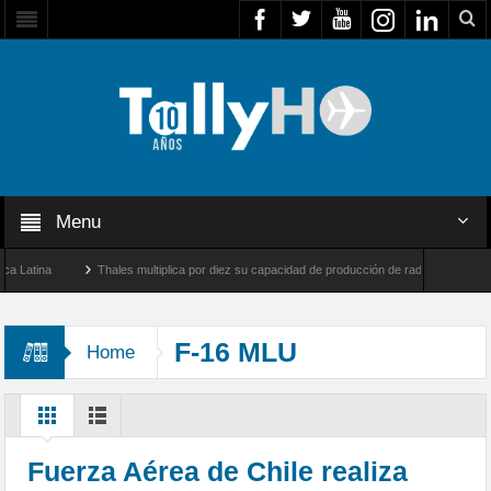
Menu
na
Thales multiplica por diez su capacidad de producción de radares en Brasil
Farnborough, Reino Unido
Airbus U030 Flexrotor inicia sus operaciones con la Agen
F-16 MLU
Home
Fuerza Aérea de Chile realiza