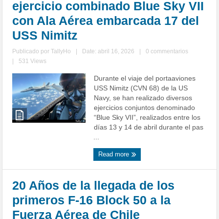
ejercicio combinado Blue Sky VII
con Ala Aérea embarcada 17 del
USS Nimitz
Publicado por
TallyHo
|
Date: abril 16, 2026
|
0 commentarios
|
531 Views
Durante el viaje del portaaviones
USS Nimitz (CVN 68) de la US
Navy, se han realizado diversos
ejercicios conjuntos denominado
“Blue Sky VII”, realizados entre los
días 13 y 14 de abril durante el pas
...
Read more
20 Años de la llegada de los
primeros F-16 Block 50 a la
Fuerza Aérea de Chile