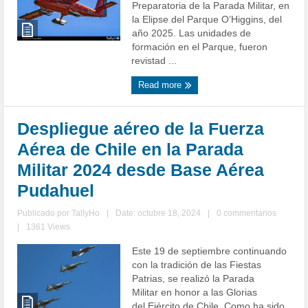
Preparatoria de la Parada Militar, en
la Elipse del Parque O’Higgins, del
año 2025. Las unidades de
formación en el Parque, fueron
revistad ...
Read more
Despliegue aéreo de la Fuerza
Aérea de Chile en la Parada
Militar 2024 desde Base Aérea
Pudahuel
Publicado por
TallyHo
|
Date: octubre 18, 2024
|
0 commentarios
|
1361 Views
Este 19 de septiembre continuando
con la tradición de las Fiestas
Patrias, se realizó la Parada
Militar en honor a las Glorias
del Ejército de Chile. Como ha sido