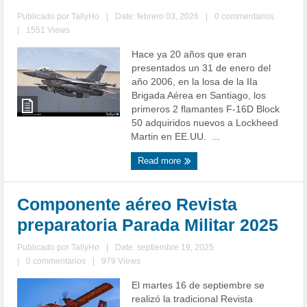
Publicado por
TallyHo
|
Date: febrero 03, 2026
|
0 commentarios
|
1551 Views
Hace ya 20 años que eran
presentados un 31 de enero del
año 2006, en la losa de la IIa
Brigada Aérea en Santiago, los
primeros 2 flamantes F-16D Block
50 adquiridos nuevos a Lockheed
Martin en EE.UU. ...
Read more
Componente aéreo Revista
preparatoria Parada Militar 2025
Publicado por
TallyHo
|
Date: septiembre 19, 2025
|
0 commentarios
|
979 Views
El martes 16 de septiembre se
realizó la tradicional Revista