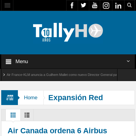
Menu
Air France-KLM anuncia a Guilhem Mallet como nuevo Director General para América Latina
al 8000 de Bombardier establece un nuevo récord de velocidad entre Los Ángeles y Farnbor
Expansión Red
Home
Air Canada ordena 6 Airbus