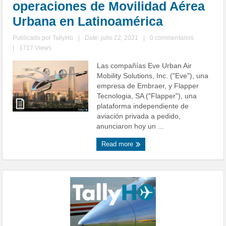
operaciones de Movilidad Aérea
Urbana en Latinoamérica
Publicado por
TallyHo
|
Date: julio 22, 2021
|
0 commentarios
|
1717 Views
Las compañías Eve Urban Air
Mobility Solutions, Inc. ("Eve"), una
empresa de Embraer, y Flapper
Tecnologia, SA ("Flapper"), una
plataforma independiente de
aviación privada a pedido,
anunciaron hoy un ...
Read more