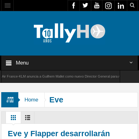
Menu
 France-KLM anuncia a Guilhem Mallet como nuevo Director General para América Latina
8000 de Bombardier establece un nuevo récord de velocidad entre Los Ángeles y Farnborou
Eve
Home
Eve y Flapper desarrollarán