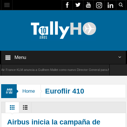
Menu
France-KLM anuncia a Guilhem Mallet como nuevo Director General para América Latina
000 de Bombardier establece un nuevo récord de velocidad entre Los Ángeles y Farnboroug
Euroflir 410
Home
Airbus inicia la campaña de