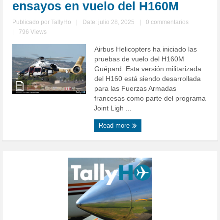
ensayos en vuelo del H160M
Publicado por
TallyHo
|
Date: julio 28, 2025
|
0 commentarios
|
796 Views
Airbus Helicopters ha iniciado las
pruebas de vuelo del H160M
Guépard. Esta versión militarizada
del H160 está siendo desarrollada
para las Fuerzas Armadas
francesas como parte del programa
Joint Ligh ...
Read more