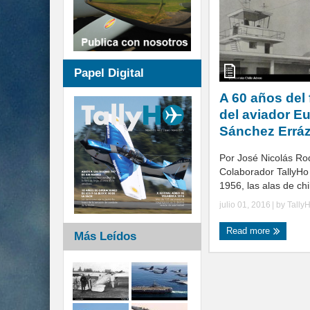
Papel Digital
A 60 años del 
del aviador E
Sánchez Erráz
Por José Nicolás Ro
Colaborador TallyHo 
1956, las alas de chil
julio 01, 2016
| by
Tally
Read more
Más Leídos