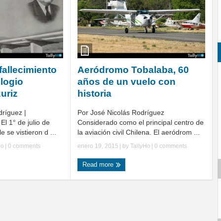
fallecimiento
Aeródromo Tobalaba, 60
ulogio
años de un vuelo con
uriz
historia
dríguez |
Por José Nicolás Rodríguez
El 1° de julio de
Considerado como el principal centro de
e se vistieron d ...
la aviación civil Chilena. El aeródrom ...
Ho
|
0 comments
enero 19, 2015
| by
TallyHo
|
0 comments
Read more