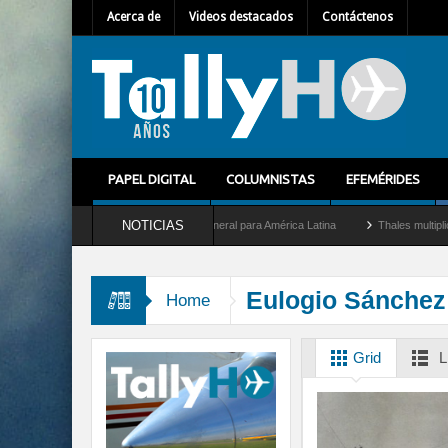
Acerca de
Videos destacados
Contáctenos
PAPEL DIGITAL
COLUMNISTAS
EFEMÉRIDES
NOTICIAS
em Mallet como nuevo Director General para América Latina
Thales multiplica por d
Eulogio Sánchez
Home
Grid
L