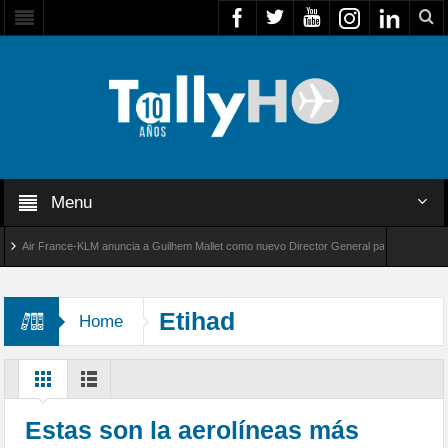
Menu
ir France-KLM anuncia a Guilhem Mallet como nuevo Director General para América Latina
al 8000 de Bombardier establece un nuevo récord de velocidad entre Los Ángeles y Farnbor
Etihad
Home
Estas son la aerolíneas más