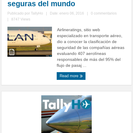
seguras del mundo
Publicado por
TallyHo
|
Date: enero 06, 2016
|
0 commentarios
|
8747 Views
Airlineratings, sitio web
especializado en transporte aéreo,
dio a conocer la clasificación de
seguridad de las compañías aéreas
evaluando 407 aerolíneas
responsables de más del 95% del
flujo de pasaj ...
Read more