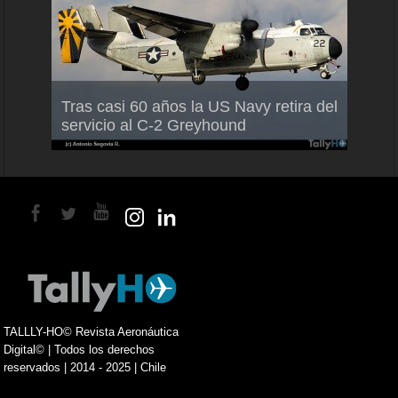
Air F
nio
Tras casi 60 años la US Navy retira del
Malle
servicio al C-2 Greyhound
para 
TALLLY-HO© Revista Aeronáutica
Digital© | Todos los derechos
reservados | 2014 - 2025 | Chile