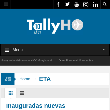
Menu
 retira del servicio al C-2 Greyhound
Air France-KLM anuncia a Guilhem Mallet com
50 años de la llegada de los primeros F-5E Tigre II de la FACH
ETA
Home
Inauguradas nuevas