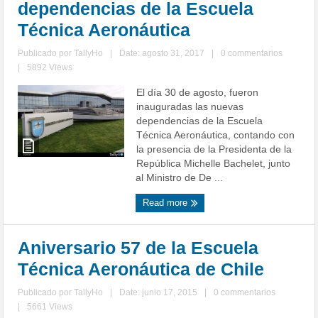
dependencias de la Escuela
Técnica Aeronáutica
Publicado por
TallyHo
|
Date: agosto 31, 2017
|
0 commentarios
|
5892 Views
El día 30 de agosto, fueron
inauguradas las nuevas
dependencias de la Escuela
Técnica Aeronáutica, contando con
la presencia de la Presidenta de la
República Michelle Bachelet, junto
al Ministro de De ...
Read more
Aniversario 57 de la Escuela
Técnica Aeronáutica de Chile
Publicado por
TallyHo
|
Date: junio 17, 2015
|
0 commentarios
|
5661 Views