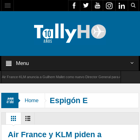
Menu
France-KLM anuncia a Guilhem Mallet como nuevo Director General para América Latina
000 de Bombardier establece un nuevo récord de velocidad entre Los Ángeles y Farnboroug
Espigón E
Home
Air France y KLM piden a