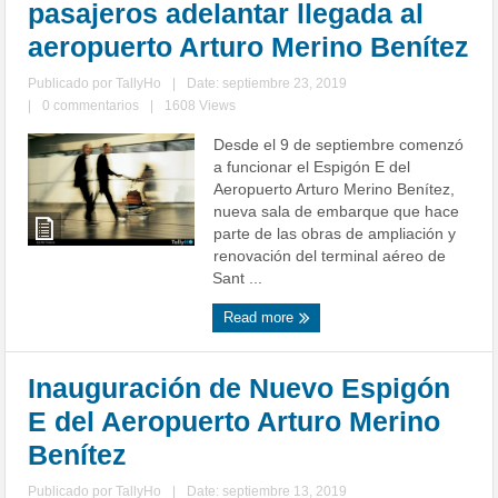
pasajeros adelantar llegada al
aeropuerto Arturo Merino Benítez
Publicado por
TallyHo
|
Date: septiembre 23, 2019
|
0 commentarios
|
1608 Views
Desde el 9 de septiembre comenzó
a funcionar el Espigón E del
Aeropuerto Arturo Merino Benítez,
nueva sala de embarque que hace
parte de las obras de ampliación y
renovación del terminal aéreo de
Sant ...
Read more
Inauguración de Nuevo Espigón
E del Aeropuerto Arturo Merino
Benítez
Publicado por
TallyHo
|
Date: septiembre 13, 2019