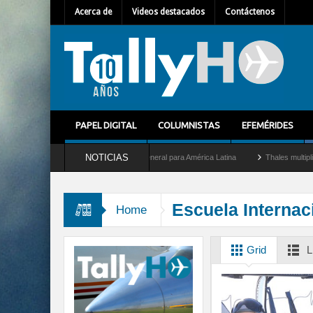
Acerca de
Videos destacados
Contáctenos
PAPEL DIGITAL
COLUMNISTAS
EFEMÉRIDES
NOTICIAS
hem Mallet como nuevo Director General para América Latina
Thales multiplica por 
Escuela Internac
Home
Grid
L