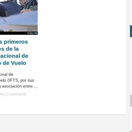
s primeros
es de la
nacional de
 de Vuelo
onal de
elo (IFTS, por sus
a asociación entre ...
yHo
|
0 comments