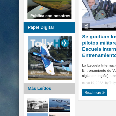
Papel Digital
Se gradúan lo
pilotos militar
Escuela Inter
Entrenamiento
La Escuela Internaci
Entrenamiento de Vu
siglas en inglés), un
mayo 19, 2022
| by
Tall
Más Leídos
Read more