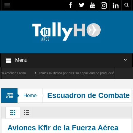
Menu
érica Latina
Thales multiplica por diez su capacidad de producción de radares en Br
Ángeles y Farnborough, Reino Unido
Airbus U030 Flexrotor inicia sus operaciones c
Escuadron de Combate
Home
111
Aviones Kfir de la Fuerza Aérea