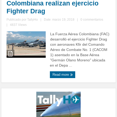
Colombiana realizan ejercicio
Fighter Drag
Publicado por
TallyHo
|
Date: marzo 19, 2018
|
0 commentarios
|
4837 Views
La Fuerza Aérea Colombiana (FAC)
desarrolló el ejercicio Fighter Drag
con aeronaves Kfir del Comando
Aéreo de Combate No. 1 (CACOM
1) asentado en la Base Aérea
"Germán Olano Moreno" ubicada
en el Depa ...
Read more