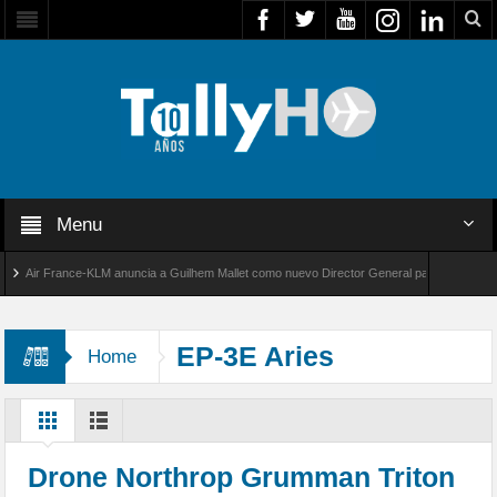
Menu
Air France-KLM anuncia a Guilhem Mallet como nuevo Director General para América Latina
al 8000 de Bombardier establece un nuevo récord de velocidad entre Los Ángeles y Farnbo
EP-3E Aries
Home
Drone Northrop Grumman Triton