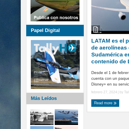
Papel Digital
LATAM es el p
de aerolíneas
Sudamérica e
contenido de 
Desde el 1 de febre
cuenta con un paque
Disney+ en su servici
febrero 27, 2024
| by
Ta
Más Leídos
Read more