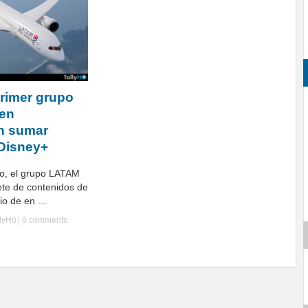
rimer grupo
 en
n sumar
Disney+
ro, el grupo LATAM
te de contenidos de
o de en ...
llyHo
|
0 comments