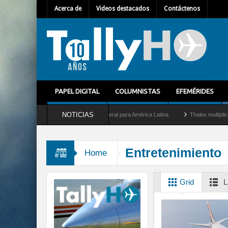
Acerca de
Videos destacados
Contáctenos
PAPEL DIGITAL
COLUMNISTAS
EFEMÉRIDES
NOTICIAS
 Mallet como nuevo Director General para América Latina
Thales multiplica por die
Entretenimiento
Home
Grid
L