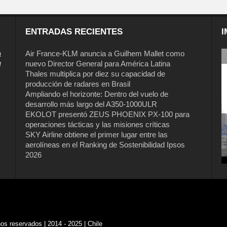
ENTRADAS RECIENTES
I
a
Air France-KLM anuncia a Guilhem Mallet como
nuevo Director General para América Latina
l
Thales multiplica por diez su capacidad de
producción de radares en Brasil
Ampliando el horizonte: Dentro del vuelo de
desarrollo más largo del A350-1000ULR
EKOLOT presentó ZEUS PHOENIX PX-100 para
operaciones tácticas y las misiones críticas
Air France-KLM anuncia a Guilhem
SKY Airline obtiene el primer lugar entre las
Mallet como nuevo Director General
aerolíneas en el Ranking de Sostenibilidad Ipsos
para América Latina
2026
s reservados | 2014 - 2025 | Chile