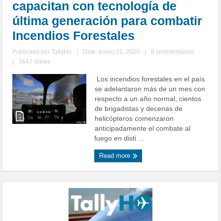
capacitan con tecnología de
última generación para combatir
Incendios Forestales
Publicado por
TallyHo
|
Date: enero 21, 2020
|
0 commentarios
|
1647 Views
Los incendios forestales en el país
se adelantaron más de un mes con
respecto a un año normal, cientos
de brigadistas y decenas de
helicópteros comenzaron
anticipadamente el combate al
fuego en disti ...
Read more