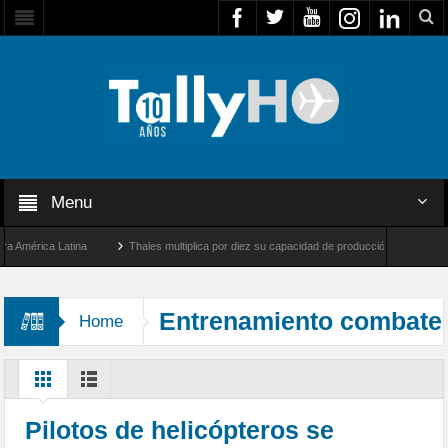
Menu
mérica Latina
Thales multiplica por diez su capacidad de producción de radares en B
 Ángeles y Farnborough, Reino Unido
Airbus U030 Flexrotor inicia sus operaciones 
Entrenamiento combate
Home
incendios forestales
Pilotos de helicópteros se