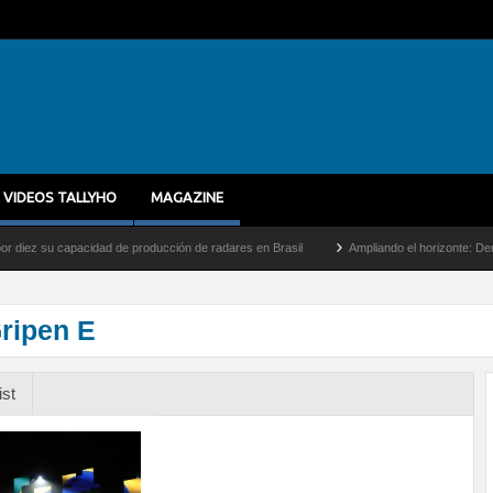
VIDEOS TALLYHO
MAGAZINE
 su capacidad de producción de radares en Brasil
Ampliando el horizonte: Dentro del 
ripen E
ist