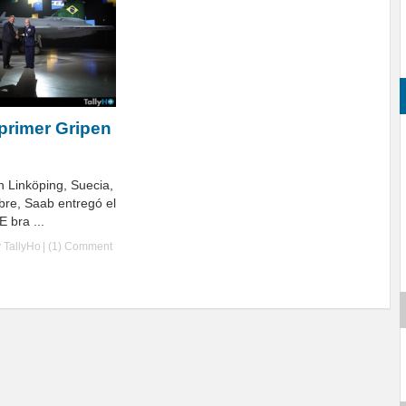
primer Gripen
 Linköping, Suecia,
bre, Saab entregó el
 bra ...
y
TallyHo
|
(1) Comment