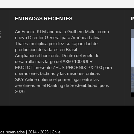
ENTRADAS RECIENTES
I
a
Air France-KLM anuncia a Guilhem Mallet como
nuevo Director General para América Latina
l
Thales multiplica por diez su capacidad de
producción de radares en Brasil
Ampliando el horizonte: Dentro del vuelo de
desarrollo más largo del A350-1000ULR
EKOLOT presentó ZEUS PHOENIX PX-100 para
operaciones tácticas y las misiones críticas
Air France-KLM anuncia a Guilhem
SKY Airline obtiene el primer lugar entre las
Mallet como nuevo Director General
aerolíneas en el Ranking de Sostenibilidad Ipsos
para América Latina
2026
s reservados | 2014 - 2025 | Chile