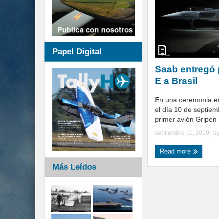
Papel Digital
Saab entregó 
E a Brasil
En una ceremonia en
el día 10 de septiem
primer avión Gripen E
septiembre 11, 2019
| b
Read more
Más Leídos