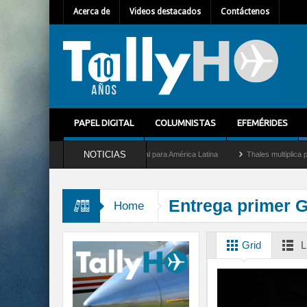
Acerca de
Videos destacados
Contáctenos
PAPEL DIGITAL
COLUMNISTAS
EFEMÉRIDES
NOTICIAS
Mallet como nuevo Director General para América Latina
Thales multiplica por diez
Entrega primer G
Home
Grid
L