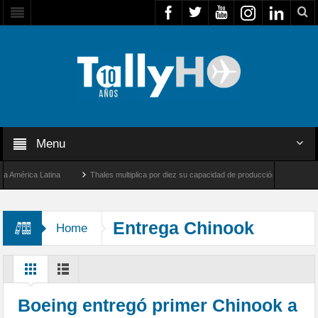
Menu
érica Latina
Thales multiplica por diez su capacidad de producción de radares en Br
Ángeles y Farnborough, Reino Unido
Airbus U030 Flexrotor inicia sus operaciones c
Entrega Chinook
Home
Boeing entregó primer Chinook a