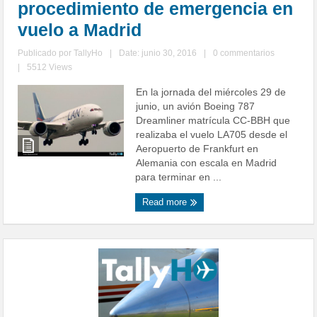
procedimiento de emergencia en
vuelo a Madrid
Publicado por
TallyHo
|
Date: junio 30, 2016
|
0 commentarios
|
5512 Views
En la jornada del miércoles 29 de
junio, un avión Boeing 787
Dreamliner matrícula CC-BBH que
realizaba el vuelo LA705 desde el
Aeropuerto de Frankfurt en
Alemania con escala en Madrid
para terminar en ...
Read more