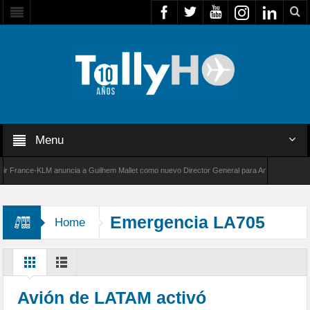
Menu
rance-KLM anuncia a Guilhem Mallet como nuevo Director General para América Latina
00 de Bombardier establece un nuevo récord de velocidad entre Los Ángeles y Farnborough
Emergencia LA705
Home
Avión de LATAM activó