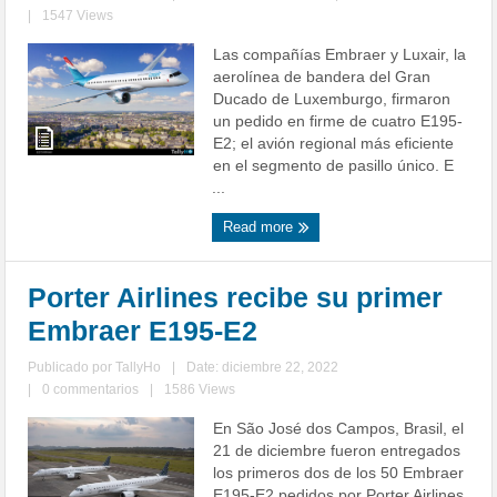
|
1547 Views
Las compañías Embraer y Luxair, la
aerolínea de bandera del Gran
Ducado de Luxemburgo, firmaron
un pedido en firme de cuatro E195-
E2; el avión regional más eficiente
en el segmento de pasillo único. E
...
Read more
Porter Airlines recibe su primer
Embraer E195-E2
Publicado por
TallyHo
|
Date: diciembre 22, 2022
|
0 commentarios
|
1586 Views
En São José dos Campos, Brasil, el
21 de diciembre fueron entregados
los primeros dos de los 50 Embraer
E195-E2 pedidos por Porter Airlines.