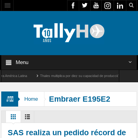
Menu
érica Latina
Thales multiplica por diez su capacidad de producción de radares en Br
Ángeles y Farnborough, Reino Unido
Airbus U030 Flexrotor inicia sus operaciones c
Embraer E195E2
Home
SAS realiza un pedido récord de