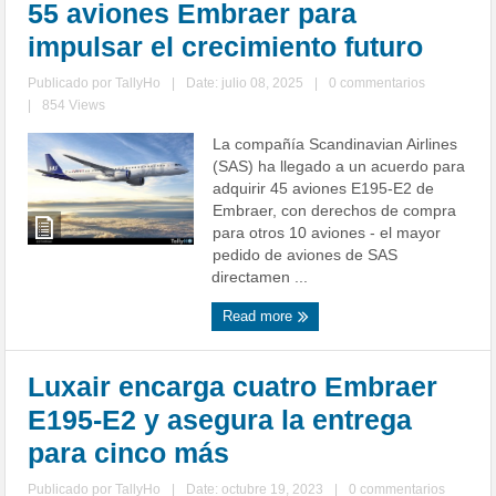
55 aviones Embraer para
impulsar el crecimiento futuro
Publicado por
TallyHo
|
Date: julio 08, 2025
|
0 commentarios
|
854 Views
La compañía Scandinavian Airlines
(SAS) ha llegado a un acuerdo para
adquirir 45 aviones E195-E2 de
Embraer, con derechos de compra
para otros 10 aviones - el mayor
pedido de aviones de SAS
directamen ...
Read more
Luxair encarga cuatro Embraer
E195-E2 y asegura la entrega
para cinco más
Publicado por
TallyHo
|
Date: octubre 19, 2023
|
0 commentarios