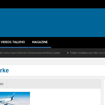
VIDEOS TALLYHO
MAGAZINE
uevo Director General para América Latina
Thales multiplica por diez su capacidad 
rke
ist