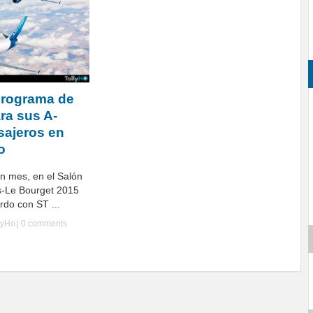
programa de
ra sus A-
sajeros en
o
n mes, en el Salón
s-Le Bourget 2015
rdo con ST ...
lyHo
|
0 comments