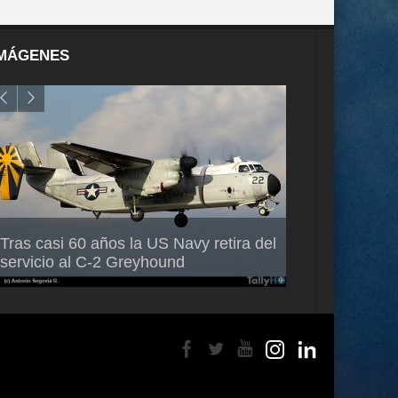
MÁGENES
Air France-KLM anuncia a Guilhem
Thales multipl
Tras casi 60 años la US Navy retira del
Mallet como nuevo Director General
capacidad de 
servicio al C-2 Greyhound
para América Latina
en Brasil