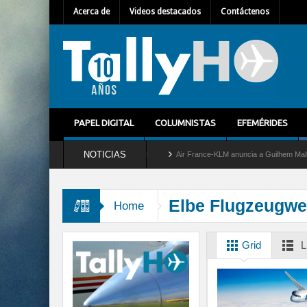
Acerca de
Videos destacados
Contáctenos
PAPEL DIGITAL
COLUMNISTAS
EFEMÉRIDES
NOTICIAS
tira del servicio al C-2 Greyhound
Air France-KLM anuncia a Guilhem Mallet como n
Elbe Flugzeugwe
Home
Grid
L