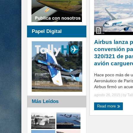
Papel Digital
Airbus lanza 
conversión pa
320/321 de pa
avión carguer
Hace poco más de u
Aeronáutico de Parí
Airbus firmó un acue
agosto 26, 2015
| by
Tal
Más Leídos
Read more