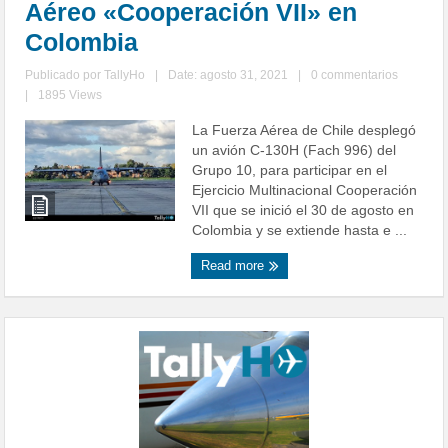
Aéreo «Cooperación VII» en
Colombia
Publicado por
TallyHo
|
Date: agosto 31, 2021
|
0 commentarios
|
1895 Views
La Fuerza Aérea de Chile desplegó
un avión C-130H (Fach 996) del
Grupo 10, para participar en el
Ejercicio Multinacional Cooperación
VII que se inició el 30 de agosto en
Colombia y se extiende hasta e ...
Read more