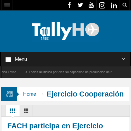
Menu
 Latina
Thales multiplica por diez su capacidad de producción de radares en Brasil
es y Farnborough, Reino Unido
Airbus U030 Flexrotor inicia sus operaciones con la 
Ejercicio Cooperación
Home
VII
FACH participa en Ejercicio